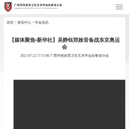
首
页
学
首页
>
资讯中心
>
学会动态
会
资
【媒体聚焦•新华社】吴静钰郑姝音备战东京奥运
概
讯
学
会
2021-07-22 17:15:00
广西学校体育卫生艺术学会跆拳道分会
况
中
会
学
心
项
术
学
目
研
会
竞
究
会
赛
证
员
培
件
加
训
查
入