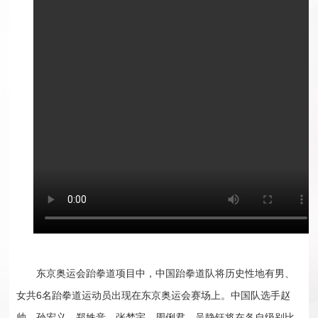
通
询
我
知
们
东京奥运会跆拳道项目中，中国跆拳道队将历史性地有男、
女共6名跆拳道运动员出现在东京奥运会赛场上。中国队选手赵
帅、孙宏义、郑姝音、张梦宇、周俐君、吴静钰将在各自级别比