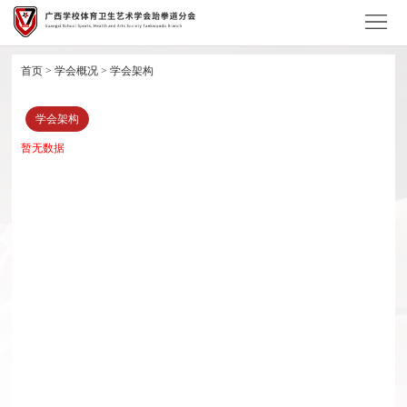
首
页
学
首页
>
学会概况
>
学会架构
会
资
学会架构
概
讯
学
暂无数据
况
中
会
学
心
项
术
学
目
研
会
竞
究
会
赛
证
员
培
件
加
训
查
入