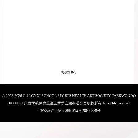
通
询
我
知
们
共
0
页
0
条
© 2003-2026 GUAGNXI SCHOOL SPORTS HEALTH ART SOCIETY TAEKWONDO
BRANCH.广西学校体育卫生艺术学会跆拳道分会版权所有 All rights reserved.
ICP经营许可证：
桂ICP备2020009838号